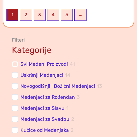
1
2
3
4
5
→
Filteri
Kategorije
Svi Medeni Proizvodi
41
Uskršnji Medenjaci
14
Novogodišnji i Božićni Medenjaci
13
Medenjaci za Rođendan
3
Medenjaci za Slavu
1
Medenjaci za Svadbu
2
Kućice od Medenjaka
2