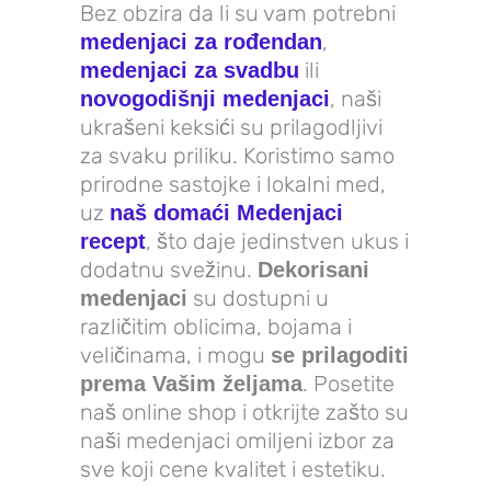
Bez obzira da li su vam potrebni
,
medenjaci za rođendan
ili
medenjaci za svadbu
, naši
novogodišnji medenjaci
ukrašeni keksići su prilagodljivi
za svaku priliku. Koristimo samo
prirodne sastojke i lokalni med,
uz
naš domaći Medenjaci
, što daje jedinstven ukus i
recept
dodatnu svežinu.
Dekorisani
su dostupni u
medenjaci
različitim oblicima, bojama i
veličinama, i mogu
se prilagoditi
. Posetite
prema Vašim željama
naš online shop i otkrijte zašto su
naši medenjaci omiljeni izbor za
sve koji cene kvalitet i estetiku.