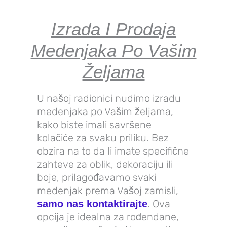
Izrada I Prodaja
Medenjaka Po Vašim
Željama
U našoj radionici nudimo izradu
medenjaka po Vašim željama,
kako biste imali savršene
kolačiće za svaku priliku. Bez
obzira na to da li imate specifične
zahteve za oblik, dekoraciju ili
boje, prilagođavamo svaki
medenjak prema Vašoj zamisli,
. Ova
samo nas kontaktirajte
opcija je idealna za rođendane,