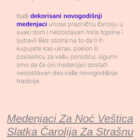
Naši
dekorisani novogodišnji
unose prazničnu čaroliju u
medenjaci
svaki dom i neizostavan miris topline i
ljubavi! Bez obzira na to da li ih
kupujete kao ukras, poklon ili
poslasticu za vašu porodicu, sigurni
smo da će ovi medenjaci postati
neizostavan deo vaše novogodišnje
tradicije.
Medenjaci Za Noć Veštica
Slatka Čarolija Za Strašnu