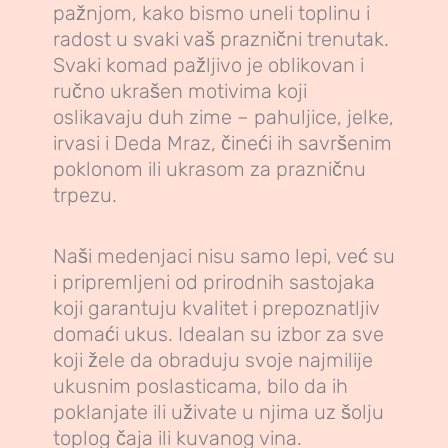
pažnjom, kako bismo uneli toplinu i
radost u svaki vaš praznični trenutak.
Svaki komad pažljivo je oblikovan i
ručno ukrašen motivima koji
oslikavaju duh zime – pahuljice, jelke,
irvasi i Deda Mraz, čineći ih savršenim
poklonom ili ukrasom za prazničnu
trpezu.
Naši medenjaci nisu samo lepi, već su
i pripremljeni od prirodnih sastojaka
koji garantuju kvalitet i prepoznatljiv
domaći ukus. Idealan su izbor za sve
koji žele da obraduju svoje najmilije
ukusnim poslasticama, bilo da ih
poklanjate ili uživate u njima uz šolju
toplog čaja ili kuvanog vina.