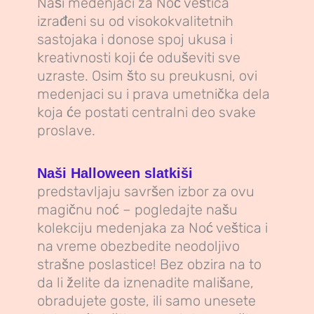
Naši medenjaci za Noć veštica
izrađeni su od visokokvalitetnih
sastojaka i donose spoj ukusa i
kreativnosti koji će oduševiti sve
uzraste. Osim što su preukusni, ovi
medenjaci su i prava umetnička dela
koja će postati centralni deo svake
proslave.
Naši Halloween slatkiši
predstavljaju savršen izbor za ovu
magičnu noć – pogledajte našu
kolekciju medenjaka za Noć veštica i
na vreme obezbedite neodoljivo
strašne poslastice! Bez obzira na to
da li želite da iznenadite mališane,
obradujete goste, ili samo unesete