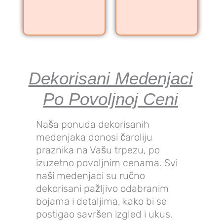
Dekorisani Medenjaci
Po Povoljnoj Ceni
Naša ponuda dekorisanih
medenjaka donosi čaroliju
praznika na Vašu trpezu, po
izuzetno povoljnim cenama. Svi
naši medenjaci su ručno
dekorisani pažljivo odabranim
bojama i detaljima, kako bi se
postigao savršen izgled i ukus.