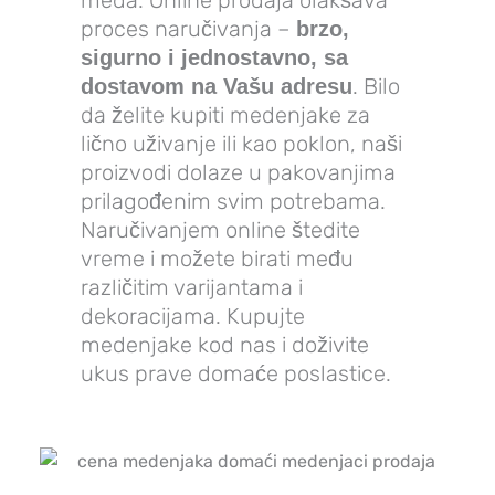
meda. Online prodaja olakšava
proces naručivanja –
brzo,
sigurno i jednostavno, sa
. Bilo
dostavom na Vašu adresu
da želite kupiti medenjake za
lično uživanje ili kao poklon, naši
proizvodi dolaze u pakovanjima
prilagođenim svim potrebama.
Naručivanjem online štedite
vreme i možete birati među
različitim varijantama i
dekoracijama. Kupujte
medenjake kod nas i doživite
ukus prave domaće poslastice.