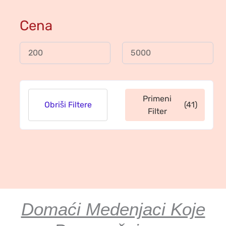
Medenjaci za Dan Zaljubljenih
2
Cena
Medenjaci za Noć Veštica
2
Brendirani Medenjaci sa Logotipom
1
Medenjaci za Godišnjicu
1
Digitalni Pristup
1
Primeni
Obriši Filtere
(41)
Filter
Domaći Medenjaci Koje