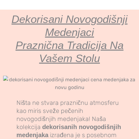
Dekorisani Novogodišnji
Medenjaci
Praznična Tradicija Na
Vašem Stolu
Ništa ne stvara prazničnu atmosferu
kao miris sveže pečenih
novogodišnjih medenjaka! Naša
kolekcija
dekorisanih novogodišnjih
izrađena je s posebnom
medenjaka