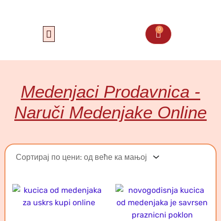
Пређи
на
садржај
0
Cart
Medenjaci Prodavnica -
Naruči Medenjake Online