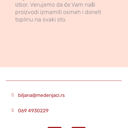
izbor. Verujemo da će Vam naši
proizvodi izmamiti osmeh i doneti
toplinu na svaki sto.
biljana@medenjaci.rs
069 4930229
I
F
n
a