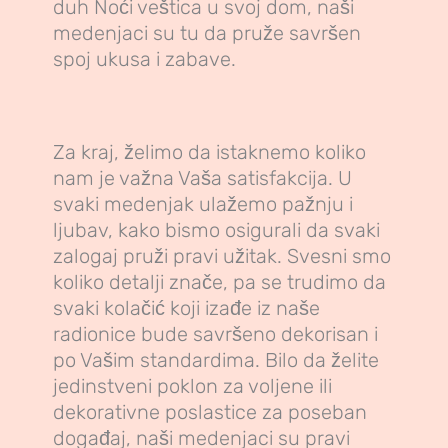
duh Noći veštica u svoj dom, naši
medenjaci su tu da pruže savršen
spoj ukusa i zabave.
Za kraj, želimo da istaknemo koliko
nam je važna Vaša satisfakcija. U
svaki medenjak ulažemo pažnju i
ljubav, kako bismo osigurali da svaki
zalogaj pruži pravi užitak. Svesni smo
koliko detalji znače, pa se trudimo da
svaki kolačić koji izađe iz naše
radionice bude savršeno dekorisan i
po Vašim standardima. Bilo da želite
jedinstveni poklon za voljene ili
dekorativne poslastice za poseban
događaj, naši medenjaci su pravi