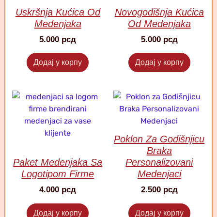
Uskršnja Kućica Od
Novogodišnja Kućica
Medenjaka
Od Medenjaka
5.000
рсд
5.000
рсд
Додај у корпу
Додај у корпу
Poklon Za Godišnjicu
Braka
Paket Medenjaka Sa
Personalizovani
Logotipom Firme
Medenjaci
4.000
рсд
2.500
рсд
Додај у корпу
Додај у корпу