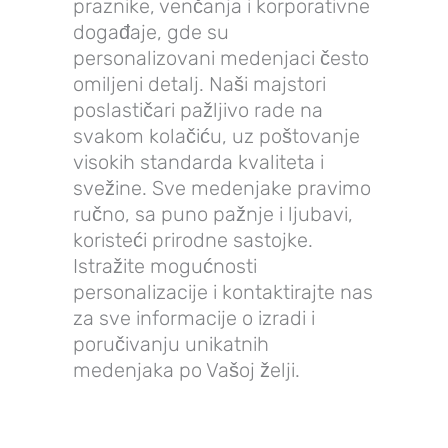
praznike, venčanja i korporativne
događaje, gde su
personalizovani medenjaci često
omiljeni detalj. Naši majstori
poslastičari pažljivo rade na
svakom kolačiću, uz poštovanje
visokih standarda kvaliteta i
svežine. Sve medenjake pravimo
ručno, sa puno pažnje i ljubavi,
koristeći prirodne sastojke.
Istražite mogućnosti
personalizacije i kontaktirajte nas
za sve informacije o izradi i
poručivanju unikatnih
medenjaka po Vašoj želji.