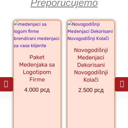
Preporučujemo
Novogodišnji
Paket
Medenjaci
Medenjaka sa
Dekorisani
Logotipom
Novogodišnji
Firme
Kolači
4.000
рсд
2.500
рсд