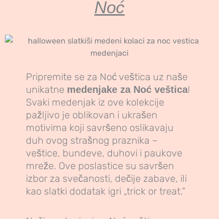
Noć
Pripremite se za Noć veštica uz naše
unikatne
!
medenjake za Noć veštica
Svaki medenjak iz ove kolekcije
pažljivo je oblikovan i ukrašen
motivima koji savršeno oslikavaju
duh ovog strašnog praznika –
veštice, bundeve, duhovi i paukove
mreže. Ove poslastice su savršen
izbor za svečanosti, dečije zabave, ili
kao slatki dodatak igri „trick or treat.“