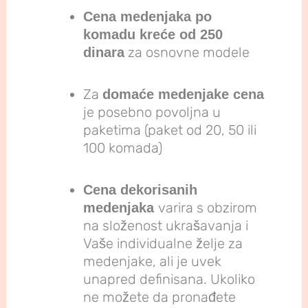
Cena medenjaka po
komadu kreće od 250
za osnovne modele
dinara
Za
domaće medenjake cena
je posebno povoljna u
paketima (paket od 20, 50 ili
100 komada)
Cena dekorisanih
varira s obzirom
medenjaka
na složenost ukrašavanja i
Vaše individualne želje za
medenjake, ali je uvek
unapred definisana. Ukoliko
ne možete da pronađete