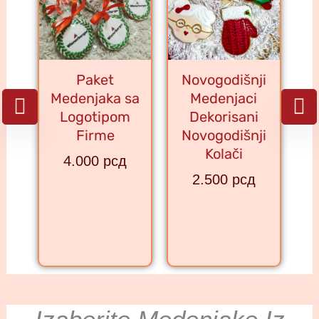
Paket
Novogodišnji
Medenjaka sa
Medenjaci
Logotipom
Dekorisani
Firme
Novogodišnji
Kolači
4.000
рсд
2.500
рсд