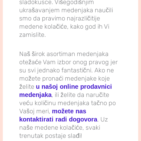
sladokusce. Višegodišnjim
ukrašavanjem medenjaka naučili
smo da pravimo najrazličitije
medene kolačiće, kako god ih Vi
zamislite.
Naš širok asortiman medenjaka
otežaće Vam izbor onog pravog jer
su svi jednako fantastični. Ako ne
možete pronaći medenjake koje
želite
u našoj online prodavnici
, ili želite da naručite
medenjaka
veću količinu medenjaka tačno po
Vašoj meri,
možete nas
. Uz
kontaktirati radi dogovora
naše medene kolačiće, svaki
trenutak postaje slađi!