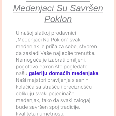
Medenjaci Su Savršen
Poklon
U našoj slatkoj prodavnici
„Medenjaci Na Poklon“ svaki
medenjak je priča za sebe, stvoren
da zasladi Vaše najlepše trenutke.
Nemoguće je izabrati omiljeni,
pogotovo nakon što pogledate
našu
.
galeriju domaćih medenjaka
Naši majstori pravljenja slasnih
kolačića sa strašću i preciznošću
oblikuju svaki pojedinačni
medenjak, tako da svaki zalogaj
bude savršen spoj tradicije,
kvaliteta i umetnosti.