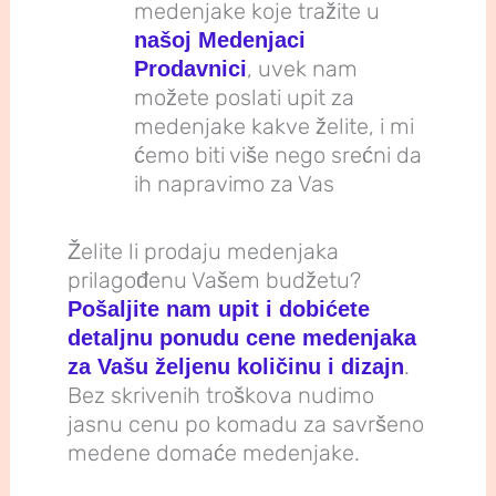
medenjake koje tražite u
našoj Medenjaci
, uvek nam
Prodavnici
možete poslati upit za
medenjake kakve želite, i mi
ćemo biti više nego srećni da
ih napravimo za Vas
Želite li prodaju medenjaka
prilagođenu Vašem budžetu?
Pošaljite nam upit i dobićete
detaljnu ponudu cene medenjaka
.
za Vašu željenu količinu i dizajn
Bez skrivenih troškova nudimo
jasnu cenu po komadu za savršeno
medene domaće medenjake.