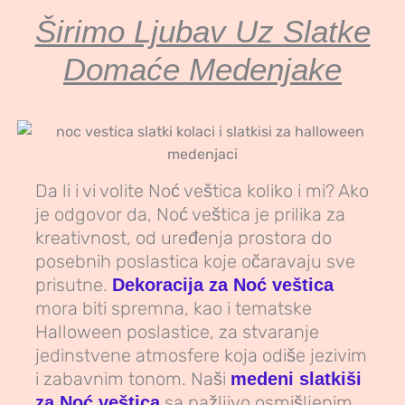
Širimo Ljubav Uz Slatke
Domaće Medenjake
Da li i vi volite Noć veštica koliko i mi? Ako
je odgovor da, Noć veštica je prilika za
kreativnost, od uređenja prostora do
posebnih poslastica koje očaravaju sve
prisutne.
Dekoracija za Noć veštica
mora biti spremna, kao i tematske
Halloween poslastice, za stvaranje
jedinstvene atmosfere koja odiše jezivim
i zabavnim tonom. Naši
medeni slatkiši
sa pažljivo osmišljenim
za Noć veštica