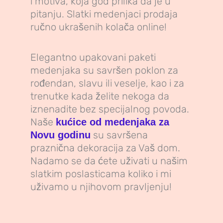
i motiva, koja god prilika da je u
pitanju. Slatki medenjaci prodaja
ručno ukrašenih kolača online!
Elegantno upakovani paketi
medenjaka su savršen poklon za
rođendan, slavu ili veselje, kao i za
trenutke kada želite nekoga da
iznenadite bez specijalnog povoda.
Naše
kućice od medenjaka za
su savršena
Novu godinu
praznična dekoracija za Vaš dom.
Nadamo se da ćete uživati u našim
slatkim poslasticama koliko i mi
uživamo u njihovom pravljenju!