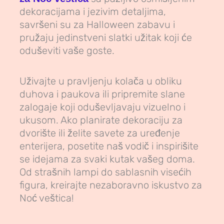
dekoracijama i jezivim detaljima,
savršeni su za Halloween zabavu i
pružaju jedinstveni slatki užitak koji će
oduševiti vaše goste.
Uživajte u pravljenju kolača u obliku
duhova i paukova ili pripremite slane
zalogaje koji oduševljavaju vizuelno i
ukusom. Ako planirate dekoraciju za
dvorište ili želite savete za uređenje
enterijera, posetite naš vodič i inspirišite
se idejama za svaki kutak vašeg doma.
Od strašnih lampi do sablasnih visećih
figura, kreirajte nezaboravno iskustvo za
Noć veštica!