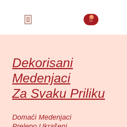
Пређи
на
садржај
0
Cart
Dekorisani
Medenjaci
Za Svaku Priliku
Domaći Medenjaci
Prelepo Ukrašeni,