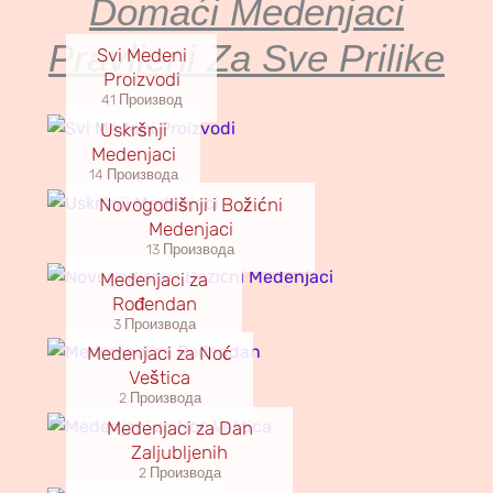
Domaći Medenjaci
Pravljeni Za Sve Prilike
Svi Medeni
Proizvodi
41 Производ
Uskršnji
Medenjaci
14 Производа
Novogodišnji i Božićni
Medenjaci
13 Производа
Medenjaci za
Rođendan
3 Производа
Medenjaci za Noć
Veštica
2 Производа
Medenjaci za Dan
Zaljubljenih
2 Производа