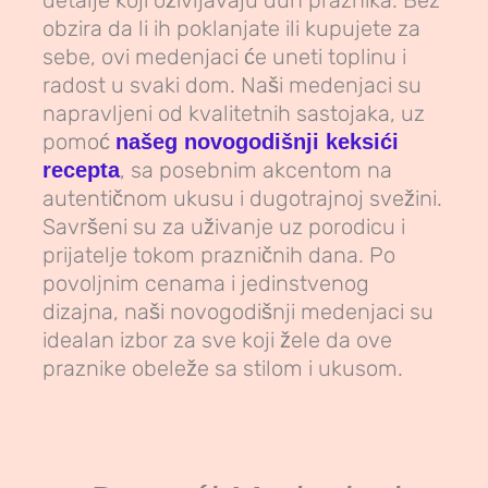
detalje koji oživljavaju duh praznika. Bez
obzira da li ih poklanjate ili kupujete za
sebe, ovi medenjaci će uneti toplinu i
radost u svaki dom. Naši medenjaci su
napravljeni od kvalitetnih sastojaka, uz
pomoć
našeg novogodišnji keksići
, sa posebnim akcentom na
recepta
autentičnom ukusu i dugotrajnoj svežini.
Savršeni su za uživanje uz porodicu i
prijatelje tokom prazničnih dana. Po
povoljnim cenama i jedinstvenog
dizajna, naši novogodišnji medenjaci su
idealan izbor za sve koji žele da ove
praznike obeleže sa stilom i ukusom.