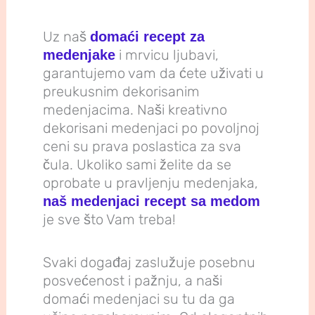
Uz naš
domaći recept za
i mrvicu ljubavi,
medenjake
garantujemo vam da ćete uživati u
preukusnim dekorisanim
medenjacima. Naši kreativno
dekorisani medenjaci po povoljnoj
ceni su prava poslastica za sva
čula. Ukoliko sami želite da se
oprobate u pravljenju medenjaka,
naš medenjaci recept sa medom
je sve što Vam treba!
Svaki događaj zaslužuje posebnu
posvećenost i pažnju, a naši
domaći medenjaci su tu da ga