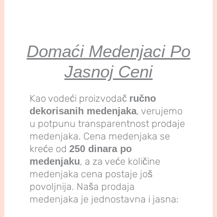
Domaći Medenjaci Po
Jasnoj Ceni
Kao vodeći proizvodač
ručno
, verujemo
dekorisanih medenjaka
u potpunu transparentnost prodaje
medenjaka. Cena medenjaka se
kreće od
250 dinara po
, a za veće količine
medenjaku
medenjaka cena postaje još
povoljnija. Naša prodaja
medenjaka je jednostavna i jasna: