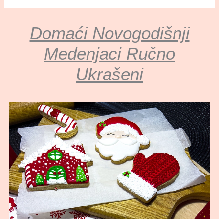
Domaći Novogodišnji
Medenjaci Ručno
Ukrašeni