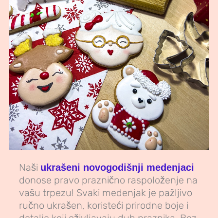
Naši
ukrašeni novogodišnji medenjaci
donose pravo praznično raspoloženje na
vašu trpezu! Svaki medenjak je pažljivo
ručno ukrašen, koristeći prirodne boje i