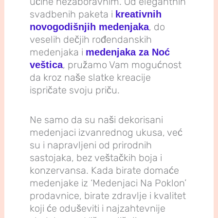
učine nezaboravnim. Od elegantnih
svadbenih paketa i
kreativnih
, do
novogodišnjih medenjaka
veselih dečjih rođendanskih
medenjaka i
medenjaka za Noć
, pružamo Vam mogućnost
veštica
da kroz naše slatke kreacije
ispričate svoju priču.
Ne samo da su naši dekorisani
medenjaci izvanrednog ukusa, već
su i napravljeni od prirodnih
sastojaka, bez veštačkih boja i
konzervansa. Kada birate domaće
medenjake iz ‘Medenjaci Na Poklon’
prodavnice, birate zdravlje i kvalitet
koji će oduševiti i najzahtevnije