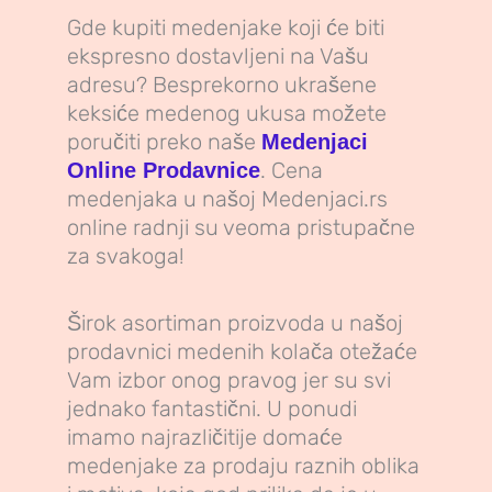
Gde kupiti medenjake koji će biti
ekspresno dostavljeni na Vašu
adresu? Besprekorno ukrašene
keksiće medenog ukusa možete
poručiti preko naše
Medenjaci
. Cena
Online Prodavnice
medenjaka u našoj Medenjaci.rs
online radnji su veoma pristupačne
za svakoga!
Širok asortiman proizvoda u našoj
prodavnici medenih kolača otežaće
Vam izbor onog pravog jer su svi
jednako fantastični. U ponudi
imamo najrazličitije domaće
medenjake za prodaju raznih oblika