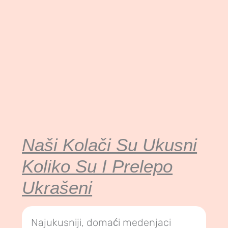
Naši Kolači Su Ukusni
Koliko Su I Prelepo
Ukrašeni
Najukusniji, domaći medenjaci