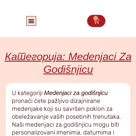
Пређи
на
садржај
0
Cart
Категорија: Medenjaci Za
Godišnjicu
U kategoriji
Medenjaci za godišnjicu
pronaći ćete pažljivo dizajnirane
medenjake koji su savršen poklon za
obeležavanje vaših posebnih trenutaka.
Naši medenjaci za godišnjicu mogu biti
personalizovani imenima, datumima i