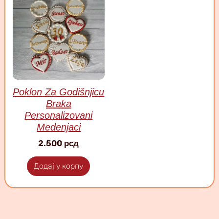
Poklon Za Godišnjicu
Braka
Personalizovani
Medenjaci
2.500
рсд
Додај у корпу