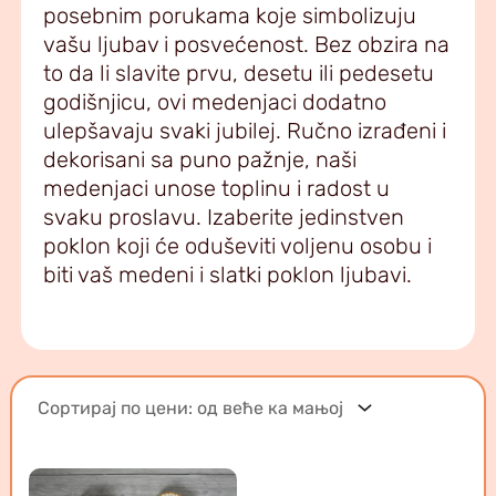
posebnim porukama koje simbolizuju
vašu ljubav i posvećenost. Bez obzira na
to da li slavite prvu, desetu ili pedesetu
godišnjicu, ovi medenjaci dodatno
ulepšavaju svaki jubilej. Ručno izrađeni i
dekorisani sa puno pažnje, naši
medenjaci unose toplinu i radost u
svaku proslavu. Izaberite jedinstven
poklon koji će oduševiti voljenu osobu i
biti vaš medeni i slatki poklon ljubavi.