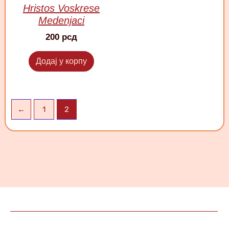
Hristos Voskrese
Medenjaci
200
рсд
Додај у корпу
←
1
2