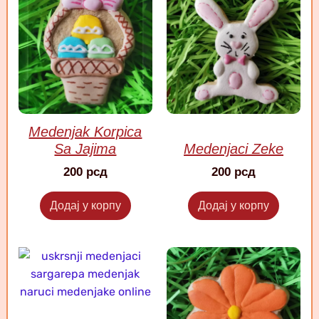
Medenjak Korpica
Sa Jajima
Medenjaci Zeke
200
рсд
200
рсд
Додај у корпу
Додај у корпу