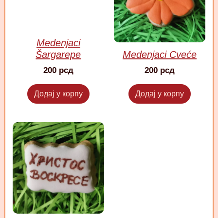
Medenjaci
Šargarepe
Medenjaci Cveće
200
рсд
200
рсд
Додај у корпу
Додај у корпу