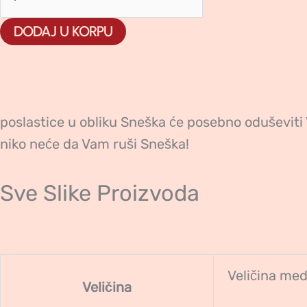
DODAJ U KORPU
poslastice u obliku Sneška će posebno oduševiti 
niko neće da Vam ruši Sneška!
Sve Slike Proizvoda
Veličina med
Veličina