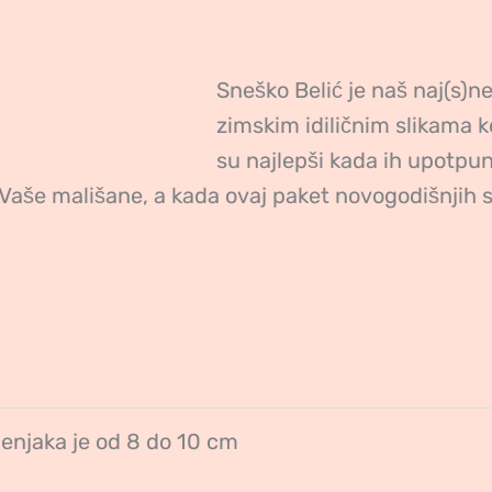
Sneško Belić je naš naj(s)
zimskim idiličnim slikama k
su najlepši kada ih upotpu
Vaše mališane, a kada ovaj paket novogodišnjih s
enjaka je od 8 do 10 cm