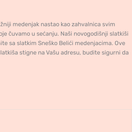
nežniji medenjak nastao kao zahvalnica svim
oje čuvamo u sećanju. Naši novogodišnji slatkiši
nite sa slatkim Sneško Belići medenjacima. Ove
latkiša stigne na Vašu adresu, budite sigurni da