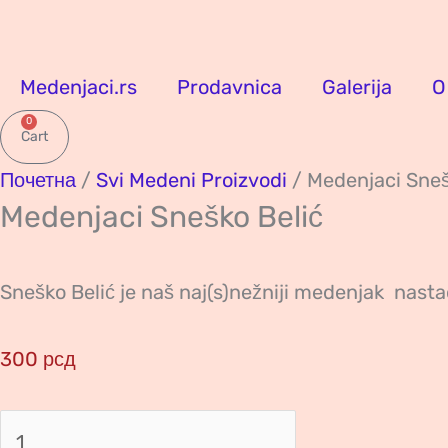
Пређи
Medenjaci
на
Sneško
садржај
Belić
Medenjaci.rs
Prodavnica
Galerija
O
количина
0
Cart
Почетна
/
Svi Medeni Proizvodi
/ Medenjaci Sneš
Medenjaci Sneško Belić
Sneško Belić je naš naj(s)nežniji medenjak nast
300
рсд