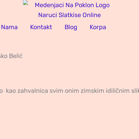
 Nama
Kontakt
Blog
Korpa
ko Belić
ao kao zahvalnica svim onim zimskim idiličnim sl